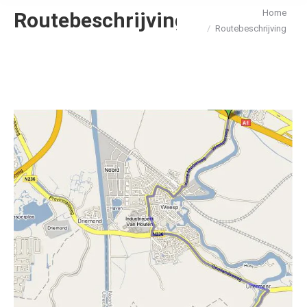
Home
Routebeschrijving
Je bent hier:
Routebeschrijving